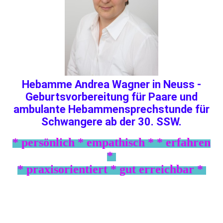
Hebamme Andrea Wagner in Neuss -
Geburtsvorbereitung für Paare und
ambulante Hebammensprechstunde für
Schwangere ab der 30. SSW.
* persönlich * empathisch * *
erfahren
*
* praxisorientiert * gut erreichbar *
Ich begleite Schwangere und Familien in Neuss und
Umgebung mit Erfahrung, Fachwissen und
persönlicher Zuwendung - besonders dann wenn