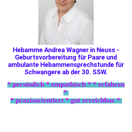
Hebamme Andrea Wagner in Neuss -
Geburtsvorbereitung für Paare und
ambulante Hebammensprechstunde für
Schwangere ab der 30. SSW.
* persönlich * empathisch * *
erfahren
*
* praxisorientiert * gut erreichbar *
Ich begleite Schwangere und Familien in Neuss und
Umgebung mit Erfahrung, Fachwissen und
persönlicher Zuwendung - besonders dann wenn